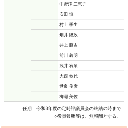
中野澤 三恵子
安田 慎一
村上 季生
畑井 隆政
井上 藤吉
前川 義明
浅井 宥泉
大西 敏代
世良 俊彦
栁瀬 美佐
任期：令和8年度の定時評議員会の終結の時まで
○役員報酬等は、無報酬とする。