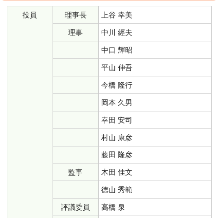
役員
理事長
上谷 幸美
理事
中川 經夫
中口 輝昭
平山 伸吾
今橋 隆行
岡本 久男
幸田 安司
村山 康彦
藤田 隆彦
監事
木田 佳文
徳山 秀範
評議委員
高橋 泉