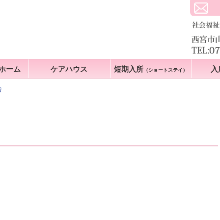
ホーム
ケアハウス
短期入所
入
（ショートステイ）
告